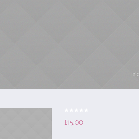
NICIO
SOBRE MÍ
TIPOS DE YOGA
EVENTOS
HORARIOS
Inic
£
15.00