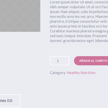
Lorem ipsum dolor sit amet, consectet
nibh semper vulputate. Ut at orci faci
ipsum. Nam aliquet, odio id pellentesq
non mollis urna leo nec arcu. Maecena
pharetra, tristique consectetur velit
ante ipsum primis in faucibus orci luc
Curabitur maximus pharetra magna gr
sed nunc tempor interdum. Praesent e
laoreet, gravida metus eget, bibend
AÑADIR AL CARRITO
Category:
Healthy Nutrition
nes (0)