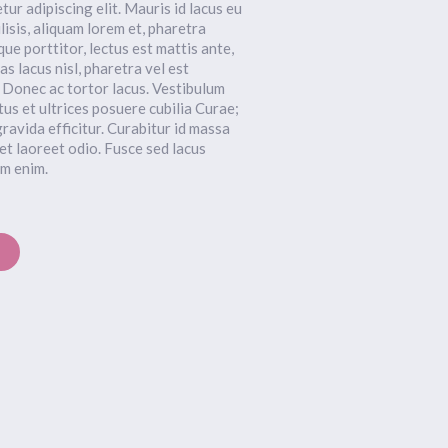
ur adipiscing elit. Mauris id lacus eu
lisis, aliquam lorem et, pharetra
ue porttitor, lectus est mattis ante,
s lacus nisl, pharetra vel est
. Donec ac tortor lacus. Vestibulum
tus et ultrices posuere cubilia Curae;
avida efficitur. Curabitur id massa
t laoreet odio. Fusce sed lacus
um enim.