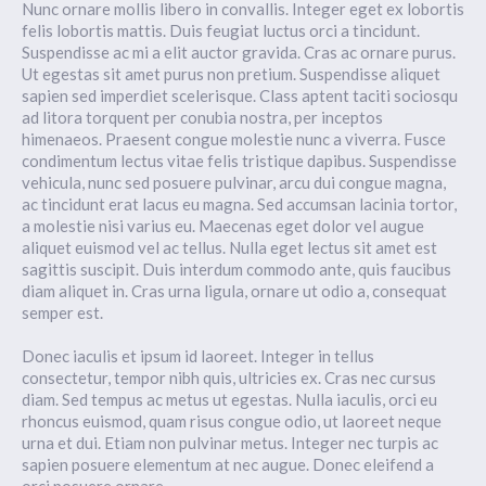
Nunc ornare mollis libero in convallis. Integer eget ex lobortis
felis lobortis mattis. Duis feugiat luctus orci a tincidunt.
Suspendisse ac mi a elit auctor gravida. Cras ac ornare purus.
Ut egestas sit amet purus non pretium. Suspendisse aliquet
sapien sed imperdiet scelerisque. Class aptent taciti sociosqu
ad litora torquent per conubia nostra, per inceptos
himenaeos. Praesent congue molestie nunc a viverra. Fusce
condimentum lectus vitae felis tristique dapibus. Suspendisse
vehicula, nunc sed posuere pulvinar, arcu dui congue magna,
ac tincidunt erat lacus eu magna. Sed accumsan lacinia tortor,
a molestie nisi varius eu. Maecenas eget dolor vel augue
aliquet euismod vel ac tellus. Nulla eget lectus sit amet est
sagittis suscipit. Duis interdum commodo ante, quis faucibus
diam aliquet in. Cras urna ligula, ornare ut odio a, consequat
semper est.
Donec iaculis et ipsum id laoreet. Integer in tellus
consectetur, tempor nibh quis, ultricies ex. Cras nec cursus
diam. Sed tempus ac metus ut egestas. Nulla iaculis, orci eu
rhoncus euismod, quam risus congue odio, ut laoreet neque
urna et dui. Etiam non pulvinar metus. Integer nec turpis ac
sapien posuere elementum at nec augue. Donec eleifend a