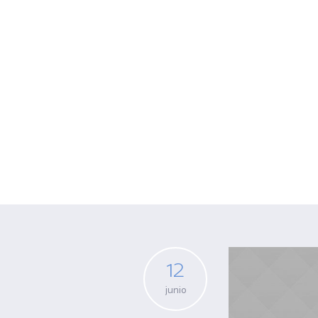
I
Archive for m
12
junio