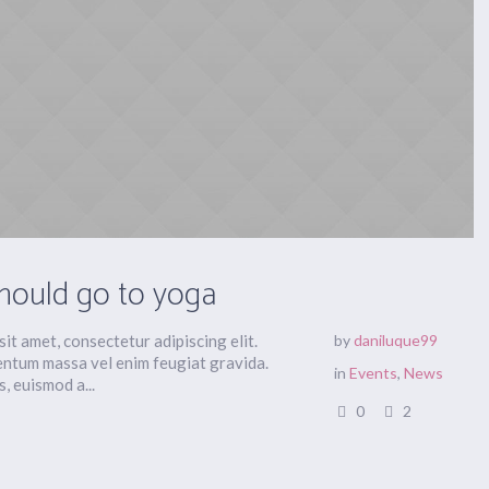
hould go to yoga
it amet, consectetur adipiscing elit.
by
daniluque99
ntum massa vel enim feugiat gravida.
in
Events
,
News
s, euismod a...
0
2