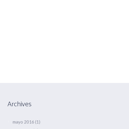
COLABORACIONES
CONTACTO
You are here:
Home
/
2014
/
junio
Archives
mayo 2016
(1)