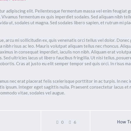
ur adipiscing elit. Pellentesque fermentum massa vel enim feugiat gr
 Vivamus fermentum ex quis imperdiet sodales. Sed aliquam nibh tellu
avida ut, sodales ut magna. Sed sodales libero sapien, et rutrum mi pl
e, arcu mi sollicitudin ex, quis venenatis orci tellus vel dolor. Donec 
a nibh risus ac leo. Mauris volutpat aliquam tellus nec rhoncus. Aliqua
ximus in consequat imperdiet, iaculis non nibh. Aliquam erat volutp
. Sed ultricies lacus ut libero faucibus fringilla. Ut nisi tellus, posue
obortis. Cras at justo eu elit semper tempor sed quis orci. In risus 
us nec erat placerat felis scelerisque porttitor in ac turpis. In nec 
ttis ipsum. Integer eget sagittis nulla. Praesent consectetur lacus et
 commodo vitae, sodales vel augue.
How To
0
6