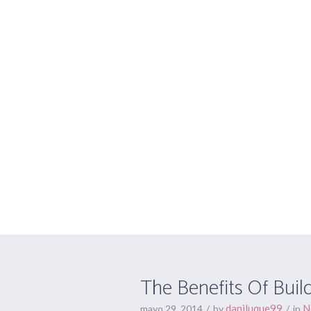
I
The Benefits Of
Strength
The Benefits Of Buil
daniluque99
N
mayo 29, 2014
by
in