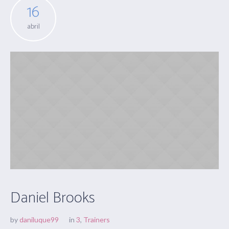
16
abril
Daniel Brooks
by
daniluque99
in
3
,
Trainers